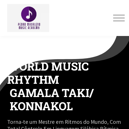
Contact us
About us
Sign in
Sign up
WORLD MUSIC
RHYTHM
GAMALA TAKI/
KONNAKOL
Torna-te um Mestre em Ritmos do Mundo, Com
Total Côntrole Em Linguagem Silábica Rítmica,